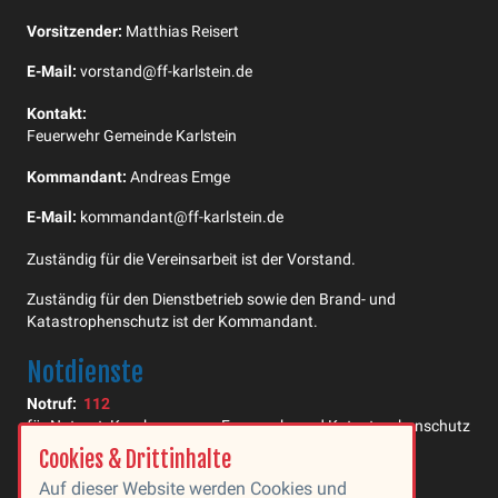
Vorsitzender:
Matthias Reisert
E-Mail:
vorstand@ff-karlstein.de
Kontakt:
Feuerwehr Gemeinde Karlstein
Kommandant:
Andreas Emge
E-Mail:
kommandant@ff-karlstein.de
Zuständig für die Vereinsarbeit ist der Vorstand.
Zuständig für den Dienstbetrieb sowie den Brand- und
Katastrophenschutz ist der Kommandant.
Notdienste
Notruf:
112
für Notarzt, Krankenwagen, Feuerwehr und Katastrophenschutz
Cookies & Drittinhalte
Polizei:
110
Auf dieser Website werden Cookies und